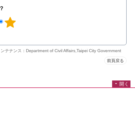
？
ンス：Department of Civil Affairs,Taipei City Government
前頁戻る
開く