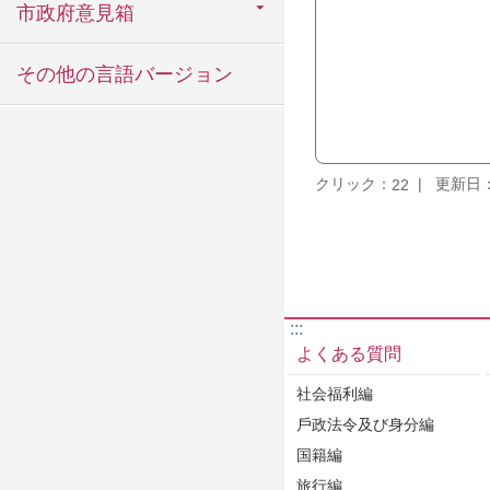
市政府意見箱
その他の言語バージョン
クリック：
更新日：2
22
:::
よくある質問
社会福利編
戶政法令及び身分編
国籍編
旅行編