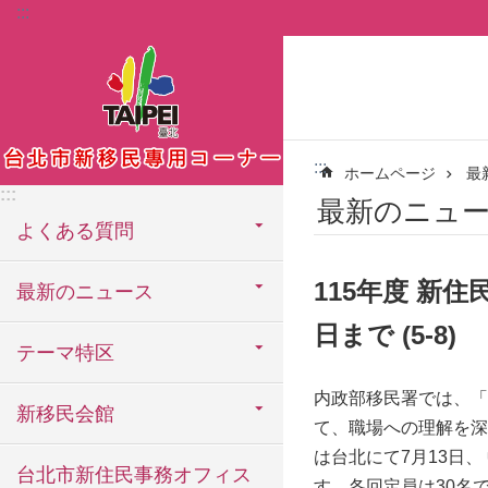
:::
メインコンテンツブロックにスキップ
:::
ホームページ
最
:::
最新のニュ
よくある質問
115年度 新
最新のニュース
日まで (5-8)
テーマ特区
内政部移民署では、「
新移民会館
て、職場への理解を深
は台北にて7月13日
台北市新住民事務オフィス
す。各回定員は30名