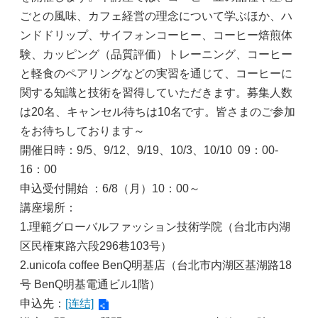
ごとの風味、カフェ経営の理念について学ぶほか、ハ
ンドドリップ、サイフォンコーヒー、コーヒー焙煎体
験、カッピング（品質評価）トレーニング、コーヒー
と軽食のペアリングなどの実習を通じて、コーヒーに
関する知識と技術を習得していただきます。募集人数
は20名、キャンセル待ちは10名です。皆さまのご参加
をお待ちしております～
開催日時：9/5、9/12、9/19、10/3、10/10 09：00-
16：00
申込受付開始 ：6/8（月）10：00～
講座場所：
1.理範グローバルファッション技術学院（台北市内湖
区民権東路六段296巷103号）
2.unicofa coffee BenQ明基店（台北市内湖区基湖路18
号 BenQ明基電通ビル1階）
申込先：
[连结]