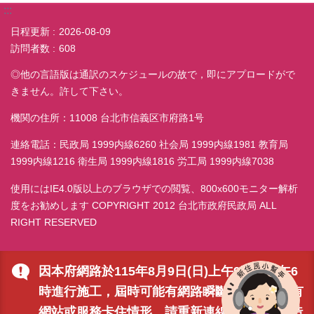
:::
日程更新
2026-08-09
訪問者数
608
◎他の言語版は通訳のスケジュールの故で，即にアプロードがで
きません。許して下さい。
機関の住所：11008 台北市信義区市府路1号
連絡電話：民政局 1999内線6260 社会局 1999内線1981 教育局
1999内線1216 衛生局 1999内線1816 労工局 1999内線7038
使用にはIE4.0版以上のブラウザでの閲覧、800x600モニター解析
度をお勧めします COPYRIGHT 2012 台北市政府民政局 ALL
RIGHT RESERVED
因本府網路於115年8月9日(日)上午9時至下午6
時進行施工，屆時可能有網路瞬斷之情形，若有
網站或服務卡住情形，請重新連線即可排除，造