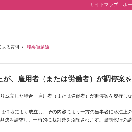
サイトマップ
ホ
くある質問
職業/就業編
たが、雇用者（または労働者）が調停案
により成立した場合、雇用者（または労働者）が調停案を履行し
または仲裁により成立し、その内容により一方の当事者に私法上
判決を請求し、一時的に裁判費を免除されます。強制執行の請