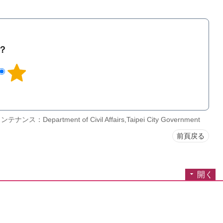
？
ンス：Department of Civil Affairs,Taipei City Government
前頁戻る
開く