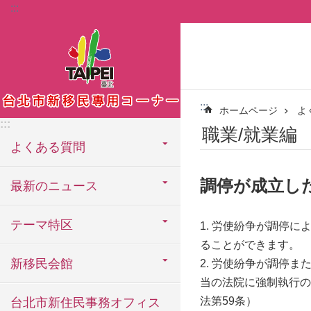
:::
メインコンテンツブロックにスキップ
:::
ホームページ
よ
:::
職業/就業編
よくある質問
調停が成立し
最新のニュース
テーマ特区
1. 労使紛争が調停
ることができます。
新移民会館
2. 労使紛争が調停
当の法院に強制執行の
法第59条）
台北市新住民事務オフィス