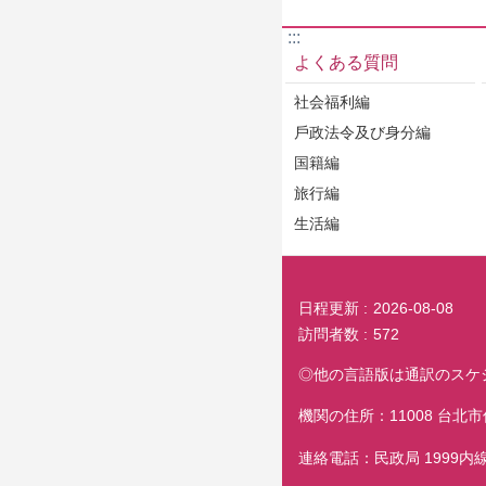
:::
よくある質問
社会福利編
戶政法令及び身分編
国籍編
旅行編
生活編
日程更新
2026-08-08
訪問者数
572
◎他の言語版は通訳のスケ
機関の住所：11008 台北
連絡電話：民政局 1999内線62