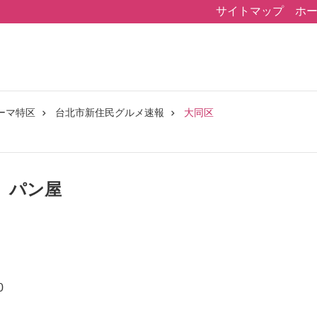
サイトマップ
ホ
ーマ特区
台北市新住民グルメ速報
大同区
 パン屋
0