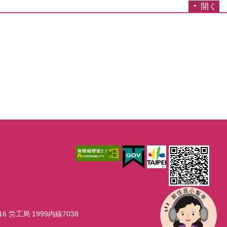
開く
6 労工局 1999内線7038