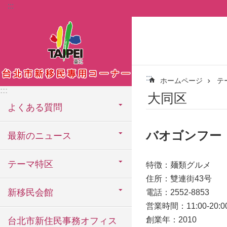
:::
メインコンテンツブロックにスキップ
:::
ホームページ
テ
:::
大同区
よくある質問
バオゴンフー
最新のニュース
テーマ特区
特徴：麺類グルメ
住所：雙連街43号
新移民会館
電話：2552-8853
営業時間：11:00-20:0
創業年：2010
台北市新住民事務オフィス