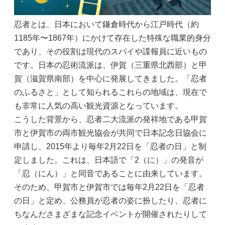
忍者とは、日本において鎌倉時代から江戸時代（約
1185年〜1867年）にかけて存在した特殊な職業的身分
であり、その役割は現代のスパイや諜報員に近いもの
です。日本の忍術流派は、伊賀（三重県北西部）と甲
賀（滋賀県南部）を中心に発展してきました。「忍者
のふるさと」として知られるこれらの地域は、現在で
も非常に人気の高い観光資源となっています。
こうした背景から、忍者二大流派の発祥地である甲賀
市と伊賀市の両市観光協会が共同で日本記念日協会に
申請し、2015年より毎年2月22日を「忍者の日」と制
定しました。これは、日本語で「2（に）」の発音が
「忍（にん）」と同音であることに由来しています。
そのため、甲賀市と伊賀市では毎年2月22日を「忍者
の日」と定め、公務員が忍者の姿に扮したり、忍者に
ちなんださまざまな記念イベントが開催されたりして