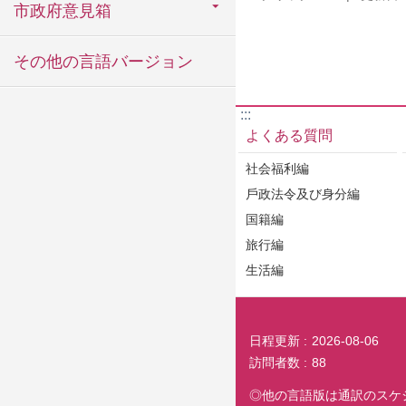
市政府意見箱
その他の言語バージョン
:::
よくある質問
社会福利編
戶政法令及び身分編
国籍編
旅行編
生活編
日程更新
2026-08-06
訪問者数
88
◎他の言語版は通訳のスケ