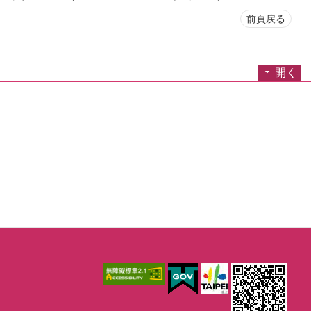
前頁戻る
開く