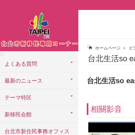
:::
メインコンテンツブロックにスキップ
:::
ホームページ
ビ
:::
台北生活so ea
よくある質問
台北生活so e
最新のニュース
テーマ特区
相關影音
新移民会館
台北市新住民事務オフィス