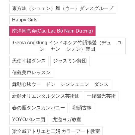
東方炫（シュェン）舞（ウー）ダンスグループ
Happy Girls
南洋同窓会(Câu Lạc Bộ Nam Dương)
Gema Angklung インドネシア竹韻揚聲（ヂュ ユ
ン ヤン シォン）楽団
天使幸福ダンス
ジャスミン舞団
信義美声レッスン
舞動心炫ウー ドン シンシュェン ダンス
新顏オリエンタルダンス芸術団
一縷陽光芸術
春の雁ダンスカンパニー
鄉韻古筝
YOYOバレエ団
尤溢ヨガ教室
梁全威アトリエと二娟 カラーアート教室