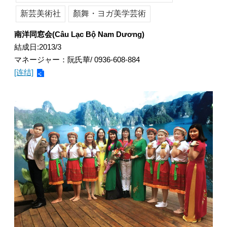
新芸美術社
顏舞・ヨガ美学芸術
南洋同窓会(Câu Lạc Bộ Nam Dương)
結成日:2013/3
マネージャー：阮氏華/ 0936-608-884
[连结]