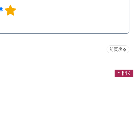
前頁戻る
開く