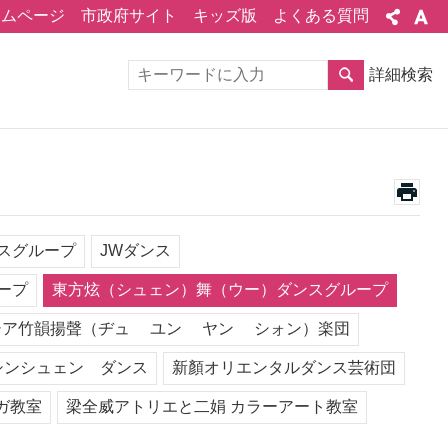
ームページ
市政府サイト
キッズ版
よくある質問
詳細検索
スグループ
JWダンス
ープ
東方炫（シュェン）舞（ウー）ダンスグループ
インドネシア竹韻揚聲（ヂュ ユン ヤン シォン）楽団
シンシュェン ダンス
新顏オリエンタルダンス芸術団
ガ教室
梁全威アトリエと二娟 カラーアート教室