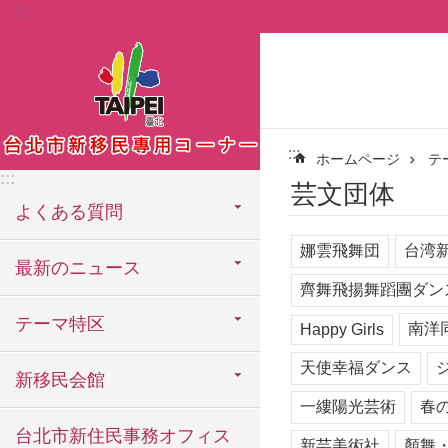
:::
メインコンテンツブロックにスキップ
:::
ホームページ
テ
:::
芸文団体
よくある質問
娜雲飛舞団
台湾
最新のニュース
齊舞飛揚舞蹈團ダン
テーマ特区
南洋同窓
Happy Girls
天使幸福ダンス
新移民会館
一縷陽光芸術
春
台北市新住民事務オフィス
新芸美術社
顏舞