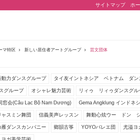
サイトマップ
ホ
ーマ特区
新しい居住者アートグループ
芸文団体
新動力ダンスグループ
タイ友イントネシア ベトナム ダン
スグループ
オシャレ魅力芸術
リィゥ リィゥダンスグル
会(Câu Lạc Bộ Nam Dương)
Gema Angklung 
ジャスミン舞団
信義美声レッスン
舞動心炫ウー ドン 
の雁ダンスカンパニー
鄉韻古筝
YOYOバレエ団
尤溢ヨ
・ヨガ美学芸術