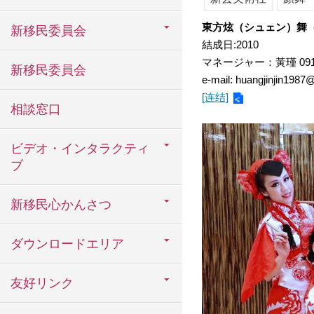
東方炫（シュェン）舞
新移民委員会
結成日:2010
マネージャー：黃瑾 0918-
新移民委員会
e-mail: huangjinjin198
[连结]
相談窓口
ビデオ・インタラクティ
ブ
新移民心かんさつ
ダウンロードエリア
友好リンク