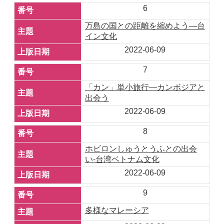
6
万島の国との距離を縮めよう―台
イン文化
2022-06-09
7
「カン」単小旅行―カンボジアと
出会う
2022-06-09
8
ホビロンしゅうとうふとの出会
い-台湾ベトナム文化
2022-06-09
9
多様なマレーシア