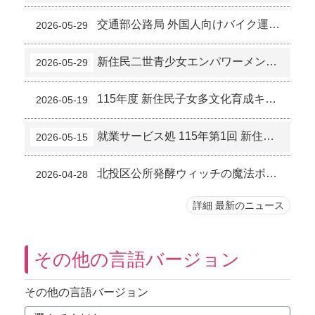
交通部公路局 外国人向けバイク運転訓練補助政策のお知らせ (5-12)
2026-05-29
新住民二世青少女エンパワーメント講座「私の少女時代～自己探求ワークショップ」参加者募集開始のお知らせ (5-10)
2026-05-29
115年度 新住民子女多文化育成キャンプ ― キャリア体験参加受付開始！応募締切は115年6月5日まで (5-8)
2026-05-19
就業サービス処 115年第1回 新住民企業見学会 5/20開催 ― 黛寶拉株式会社および台北漢來大ホテル (5-3)
2026-05-15
北投区公所発酵ウィッチの魔法ボトル―草山柑ジャムと野菜発酵ボトル講座学習成果 (4-8)
2026-04-28
詳細 最新のニュース
その他の言語バージョン
その他の言語バージョン