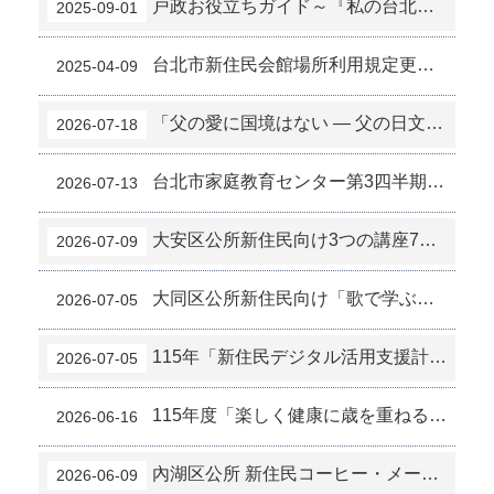
戸政お役立ちガイド～『私の台北ミニガイド』公開しました！
2025-09-01
台北市新住民会館場所利用規定更新公告 (4-1)
2025-04-09
「父の愛に国境はない ― 父の日文化体験イベント」8月8日、新住民家庭サービスセンターで開催 (7-7)
2026-07-18
台北市家庭教育センター第3四半期「いきいきファミリー講座」参加者募集中！（7-6）
2026-07-13
大安区公所新住民向け3つの講座7月6日10:00より申込受付開始！ (7-3)
2026-07-09
大同区公所新住民向け「歌で学ぶ台湾語」台湾語歌曲鑑賞講座 参加者募集中～（7-2）
2026-07-05
115年「新住民デジタル活用支援計画」無料IT講座（7-1）
2026-07-05
115年度「楽しく健康に歳を重ねる ― 栄養を学んで健康づくり：新住民健康サポートグループ」参加者募集のお知らせ！ (6-8)
2026-06-16
內湖区公所 新住民コーヒー・メーカー講座参加者募集のお知らせ～ (6-3)
2026-06-09