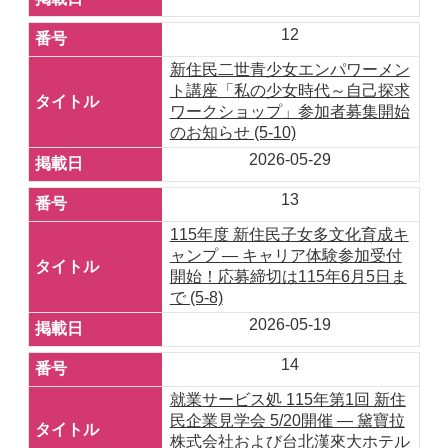
12
新住民二世青少女エンパワーメン
ト講座「私の少女時代～自己探求
ワークショップ」参加者募集開始
のお知らせ (5-10)
2026-05-29
13
115年度 新住民子女多文化育成キ
ャンプ ― キャリア体験参加受付
開始！応募締切は115年6月5日ま
で (5-8)
2026-05-19
14
就業サービス処 115年第1回 新住
民企業見学会 5/20開催 ― 黛寶拉
株式会社および台北漢來大ホテル