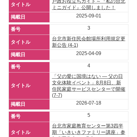
戸政お役立ちガイド～『私の台北
ミニガイド』公開しました！
2025-09-01
3
台北市新住民会館場所利用規定更
新公告 (4-1)
2025-04-09
4
「父の愛に国境はない ― 父の日
文化体験イベント」8月8日、新
住民家庭サービスセンターで開催
(7-7)
2026-07-18
5
台北市家庭教育センター第3四半
期「いきいきファミリー講座」参