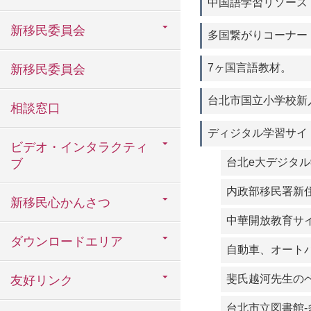
中国語学習リソース
新移民委員会
多国繋がりコーナー
7ヶ国言語教材。
新移民委員会
台北市国立小学校新
相談窓口
ディジタル学習サイ
ビデオ・インタラクティ
台北e大デジタ
ブ
内政部移民署新
新移民心かんさつ
中華開放教育サ
ダウンロードエリア
自動車、オート
斐氏越河先生の
友好リンク
台北市立図書館