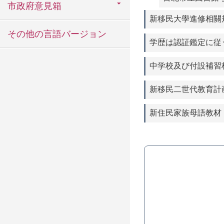
市政府意見箱
新移民大學進修相關
その他の言語バージョン
学歴は認証鑑定に従
中学校及び付設補習
新移民二世代教育計
新住民家族母語教材