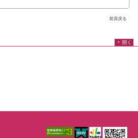
前頁戻る
開く