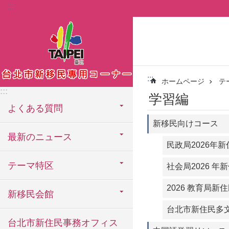
:::
メインコンテンツブロックにスキップ
:::
ホームページ
テ
:::
学習編
よくある質問
新移民向けコース
最新のニュース
民政局2026年
テーマ特区
社会局2026 年
2026 教育局
新移民会館
台北市新住民多
台北市新住民事務オフィス