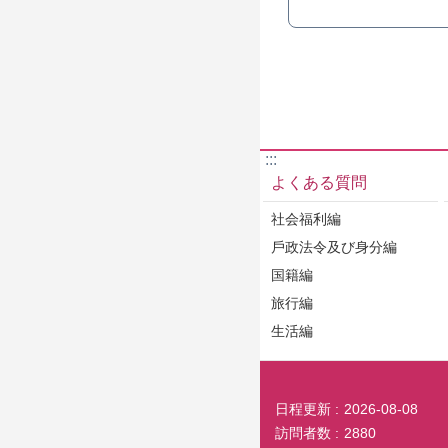
:::
よくある質問
社会福利編
戶政法令及び身分編
国籍編
旅行編
生活編
日程更新
2026-08-08
訪問者数
2880