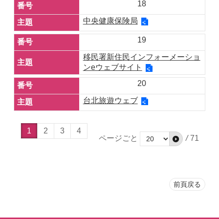
18
中央健康保険局
19
移民署新住民インフォーメーショ
ンeウェブサイト
20
台北旅遊ウェブ
1
2
3
4
ページごと
/
71
前頁戻る