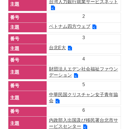
台湾人力銀行就業サービスネット
2
ベトナム四方ウェブ
3
台北E大
4
財団法人エデン社会福祉ファウン
デーション
5
中華民国クリスチャン女子青年協
会
6
内政部入出国及び移民署台北市サ
ービスセンター