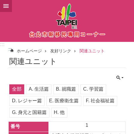
メインコンテンツブロックにスキップ
:::
:::
ホームページ
友好リンク
関連ユニット
関連ユニット
全部
A. 生活篇
B. 就職篇
C. 学習篇
D. レジャー篇
E. 医療衛生篇
F. 社会福祉篇
G. 身元と国籍篇
H. 他
1