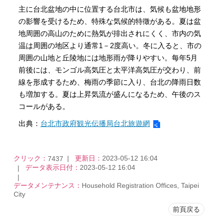
主に台北盆地の中に位置する台北市は、気候も盆地地形
の影響を受けるため、特殊な気候的特徵がある。夏は盆
地周囲の高山のために熱気が排出されにくく、市内の気
温は周囲の地区より通常1－2度高い。冬に入ると、市の
周囲の山地と丘陵地には地形雨が降りやすい。每年5月
前後には、モンゴル高気圧と太平洋高気圧が交わり、前
線を形成するため、梅雨の季節に入り、台北の降雨日数
も増加する。夏は上昇気流が盛んになるため、午後のス
コールがある。
出典：
台北市政府観光伝播局台北旅遊網
クリック：
更新日：
2023-05-12 16:04
7437
データ表示日付：
2023-05-12 16:04
データメンテナンス：
Household Registration Offices, Taipei
City
前頁戻る