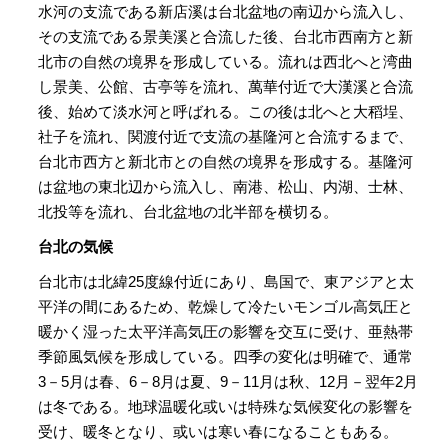
水河の支流である新店溪は台北盆地の南辺から流入し、
その支流である景美溪と合流した後、台北市西南方と新
北市の自然の境界を形成している。流れは西北へと湾曲
し景美、公館、古亭等を流れ、萬華付近で大漢溪と合流
後、始めて淡水河と呼ばれる。この後は北へと大稻埕、
社子を流れ、関渡付近で支流の基隆河と合流するまで、
台北市西方と新北市との自然の境界を形成する。基隆河
は盆地の東北辺から流入し、南港、松山、内湖、士林、
北投等を流れ、台北盆地の北半部を横切る。
台北の気候
台北市は北緯25度線付近にあり、島国で、東アジアと太
平洋の間にあるため、乾燥して冷たいモンゴル高気圧と
暖かく湿った太平洋高気圧の影響を交互に受け、亜熱帯
季節風気候を形成している。四季の変化は明確で、通常
3－5月は春、6－8月は夏、9－11月は秋、12月－翌年2月
は冬である。地球温暖化或いは特殊な気候変化の影響を
受け、暖冬となり、或いは寒い春になることもある。