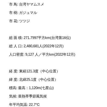
市 鳥: 台湾ヤマムスメ
市 樹: ガジュマル
市 花: ツツジ
総 面 積: 271.7997平方km(台湾第16位)
総 人 口: 2,480,681人(2022年12月)
人口密度: 9,127 人／平方km(2022年12月)
経 度: 東経121.3度（中心位置）
緯 度: 北緯25.1度（中心位置）
標高: 最高：1,120m(七星山)
気候: 亜熱帯季節風気候
年平均気温: 22.7℃