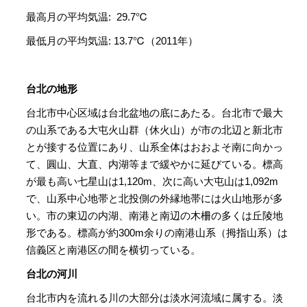
最高月の平均気温: 29.7℃
最低月の平均気温: 13.7℃（2011年）
台北の地形
台北市中心区域は台北盆地の底にあたる。台北市で最大
の山系である大屯火山群（休火山）が市の北辺と新北市
とが接する位置にあり、山系全体はおおよそ南に向かっ
て、圓山、大直、内湖等まで緩やかに延びている。標高
が最も高い七星山は1,120m、次に高い大屯山は1,092m
で、山系中心地帯と北投側の外縁地帯には火山地形が多
い。市の東辺の内湖、南港と南辺の木柵の多くは丘陵地
形である。標高が約300m余りの南港山系（拇指山系）は
信義区と南港区の間を横切っている。
台北の河川
台北市内を流れる川の大部分は淡水河流域に属する。淡