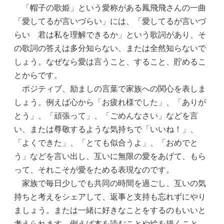
「帽子の歌姫」という愛称がある鳳飛飛さんの一曲
「愛してるが言いづらい」には、「愛してるが言いづ
らい 君は私を理解できるか」という歌詞があり、そ
の歌詞の答えは多分知らない、または全然知らないで
しょう。なぜなら愛は言うこと、すること、貯めるこ
とからです。
ポジティブ、励ましの言葉で家族への関心を表しま
しょう。例えば心から「お疲れ様でした」、「ありが
とう」、「頑張って」、「ごめんなさい」などを言
い、または尊敬するような気持ちで「いいね！」、
「よくできた」、「とても似合うよ」、「おめでと
う」などを言い出し、互いに無限の愛をあげて、もら
って、それこそが愛をためる表現なのです。
家族で毎日少しでも共同の時間を過ごし、互いの気
持ちと考えをシェアして、返事と支持も忘れずにやり
ましょう。または一緒に好きなことをするのもいいと
考えられます。例えば本を読むことや絵を描くこと、