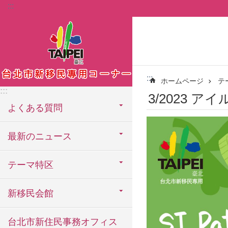
:::
メインコンテンツブロックにスキップ
:::
ホームページ
テ
:::
3/2023 
よくある質問
最新のニュース
テーマ特区
新移民会館
台北市新住民事務オフィス