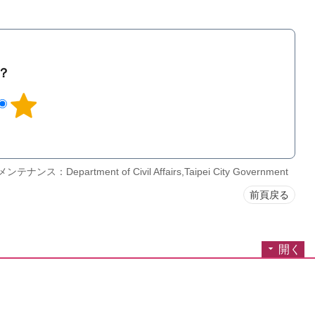
？
ナンス：Department of Civil Affairs,Taipei City Government
前頁戻る
開く