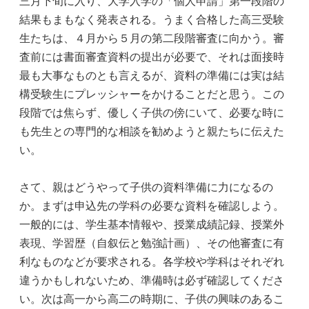
三月下旬に入り、大学入学の「個人申請」第一段階の
結果もまもなく発表される。うまく合格した高三受験
生たちは、４月から５月の第二段階審査に向かう。審
査前には書面審査資料の提出が必要で、それは面接時
最も大事なものとも言えるが、資料の準備には実は結
構受験生にプレッシャーをかけることだと思う。この
段階では焦らず、優しく子供の傍にいて、必要な時に
も先生との専門的な相談を勧めようと親たちに伝えた
い。
さて、親はどうやって子供の資料準備に力になるの
か。まずは申込先の学科の必要な資料を確認しよう。
一般的には、学生基本情報や、授業成績記録、授業外
表現、学習歴（自叙伝と勉強計画）、その他審査に有
利なものなどが要求される。各学校や学科はそれぞれ
違うかもしれないため、準備時は必ず確認してくださ
い。次は高一から高二の時期に、子供の興味のあるこ