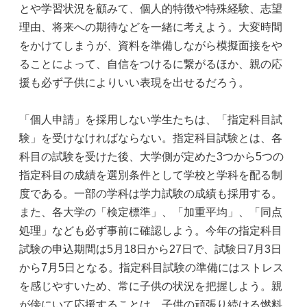
とや学習状況を顧みて、個人的特徴や特殊経験、志望
理由、将来への期待などを一緒に考えよう。大変時間
をかけてしまうが、資料を準備しながら模擬面接をや
ることによって、自信をつけるに繋がるほか、親の応
援も必ず子供によりいい表現を出せるだろう。
「個人申請」を採用しない学生たちは、「指定科目試
験」を受けなければならない。指定科目試験とは、各
科目の試験を受けた後、大学側が定めた3つから5つの
指定科目の成績を選別条件として学校と学科を配る制
度である。一部の学科は学力試験の成績も採用する。
また、各大学の「検定標準」、「加重平均」、「同点
処理」なども必ず事前に確認しよう。今年の指定科目
試験の申込期間は5月18日から27日で、試験日7月3日
から7月5日となる。指定科目試験の準備にはストレス
を感じやすいため、常に子供の状況を把握しよう。親
が傍にいて応援することは、子供の頑張り続ける燃料