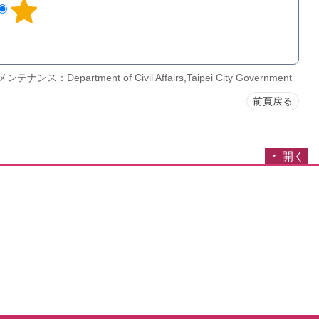
ナンス：Department of Civil Affairs,Taipei City Government
前頁戻る
開く