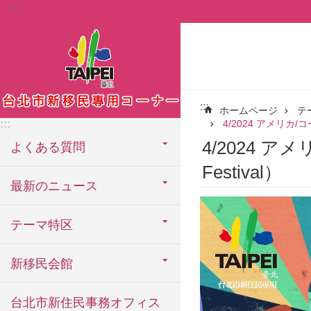
:::
メインコンテンツブロックにスキップ
:::
ホームページ
テ
:::
4/2024 アメリカ/コーチ
4/2024 アメ
よくある質問
Festival‎）
最新のニュース
テーマ特区
新移民会館
台北市新住民事務オフィス