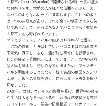
の都市バコロド(Bacolod)で開催される年に一度の盛大
なお祭りです。大勢の人が様々な仮面をかぶり、カー
ニバルのようなパレードに参加します。これらの仮面
は一つの共通点があり、それが全ての仮面は大きな笑
顔であることで、それにちなんでバコロドも「微笑み
の都市」とも呼ばれています。
マスカラフェスティバルの由来は1980年間に遡り、
「砂糖の首都」と呼ばれていたバコロドは砂糖産業の
不景気に直面し、さらに船が沈む事件にも影響され、
社会の経済・雰囲気が低迷していました。当地の政府
は人民を励まし、悲しみを追い出すため、フェスティ
バルを開催することになり、皆で笑顔の仮面をかぶり
団結し、仮面の笑顔を通し、自分も笑える勇気を取り
戻せました。
2020年、コロナウイルスの影響を受け、世界中の経済
や生活は大きな変化がある中、台湾は感染状況を有効
にコントロールし、最善の防疫措置でコロナウイルス