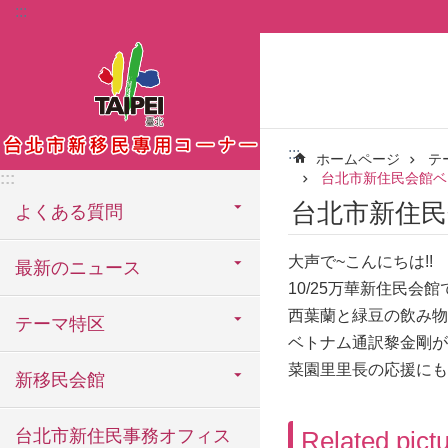
:::
メインコンテンツブロックにスキップ
:::
ホームページ
テ
:::
台北市新住民会館ベ
台北市新住
よくある質問
大声で~こんにちは!!
最新のニュース
10/25万華新住民
西葉蘭と緑豆の飲み物
テーマ特区
ベトナム通訳黎金剛が
菜園里里長の応援にも
新移民会館
台北市新住民事務オフィス
Related pict