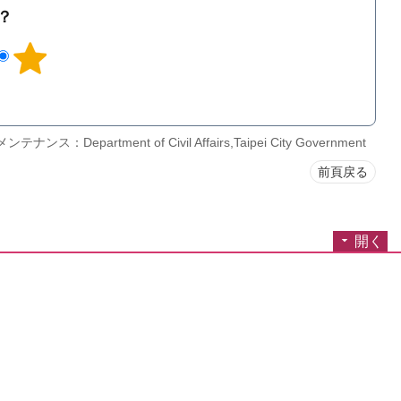
？
ナンス：Department of Civil Affairs,Taipei City Government
前頁戻る
開く