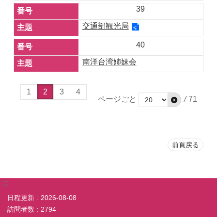
39
交通部観光局
40
南洋台湾姉妹会
1
2
3
4
ページごと
/
71
前頁戻る
:::
日程更新
2026-08-08
訪問者数
2794