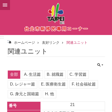
メインコンテンツブロックにスキップ
:::
:::
ホームページ
友好リンク
関連ユニット
関連ユニット
全部
A. 生活篇
B. 就職篇
C. 学習篇
D. レジャー篇
E. 医療衛生篇
F. 社会福祉篇
G. 身元と国籍篇
H. 他
21