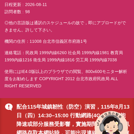
日程更新
2026-08-11
訪問者数
98
◎他の言語版は通訳のスケジュールの故で，即にアプロードがで
きません。許して下さい。
機関の住所：11008 台北市信義区市府路1号
連絡電話：民政局 1999内線6260 社会局 1999内線1981 教育局
1999内線1216 衛生局 1999内線1816 労工局 1999内線7038
使用にはIE4.0版以上のブラウザでの閲覧、800x600モニター解析
度をお勧めします COPYRIGHT 2012 台北市政府民政局 ALL
RIGHT RESERVED
配合115年城鎮韌性（防空）演習，115年8月13
日（四）14:30–15:00 行動網路(4G、5G)可能
降速或部分服務受影響，實施期間透過行動通訊
網路存取本網站時，可能出現連線延遲或存取速