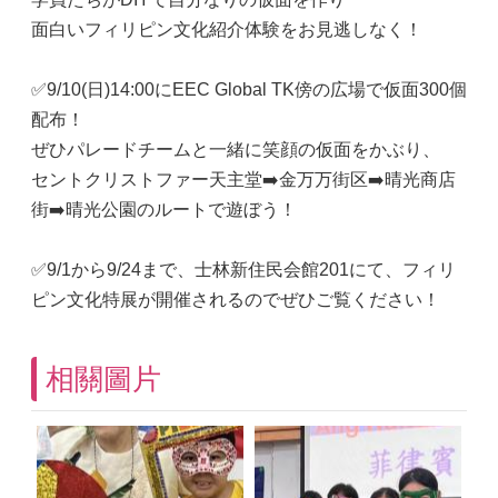
面白いフィリピン文化紹介体験をお見逃しなく！
✅9/10(日)14:00にEEC Global TK傍の広場で仮面300個
配布！
ぜひパレードチームと一緒に笑顔の仮面をかぶり、
セントクリストファー天主堂➡️金万万街区➡️晴光商店
街➡️晴光公園のルートで遊ぼう！
✅9/1から9/24まで、士林新住民会館201にて、フィリ
ピン文化特展が開催されるのでぜひご覧ください！
相關圖片