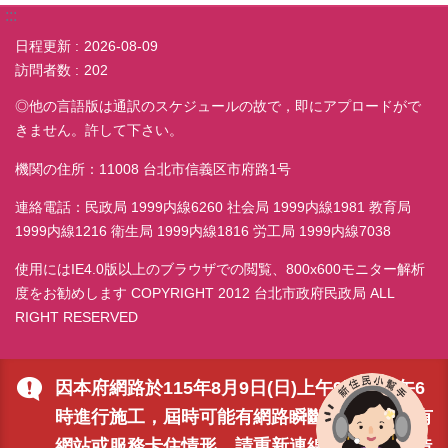
:::
日程更新
2026-08-09
訪問者数
202
◎他の言語版は通訳のスケジュールの故で，即にアプロードがで
きません。許して下さい。
機関の住所：11008 台北市信義区市府路1号
連絡電話：民政局 1999内線6260 社会局 1999内線1981 教育局
1999内線1216 衛生局 1999内線1816 労工局 1999内線7038
使用にはIE4.0版以上のブラウザでの閲覧、800x600モニター解析
度をお勧めします COPYRIGHT 2012 台北市政府民政局 ALL
RIGHT RESERVED
因本府網路於115年8月9日(日)上午9時至下午6
時進行施工，屆時可能有網路瞬斷之情形，若有
網站或服務卡住情形，請重新連線即可排除，造