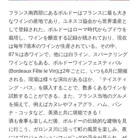
フランス南西部にあるボルドーはフランスに最も大き
なワインの産地であり、ユネスコ協会から世界遺産と
して登録された。ボルドーはローマ時代からブドウを
栽培し、ワインを醸造する記録が残されており、現在
は毎年7億本のワインが生産されている。その中、
87％は赤ワインで、他には白ライン、スパークリング
ワインなどもある。ボルドーワインフェスティバル
(Bordeaux Fête le Vin)は2年ごとに、いつも6月に開催
される。現場は様々な演出があるほか、「テイスティ
ング・パス」を購入することで、数多くあるワインを
試飲することができる。また、フランス当地のグルメ
を揃えて、例えばカヌレやフォアグラ、ハム、パン
ナ・コッタなど、美酒と共に堪能できる！
酒も食事も楽しんだ後、ボルドーの伝統的な建物を見
に行こう。ガロンヌ川に沿って町の風景を楽しみ、夜
にはプロジェクションマッピングや花火が見られ、ぜ