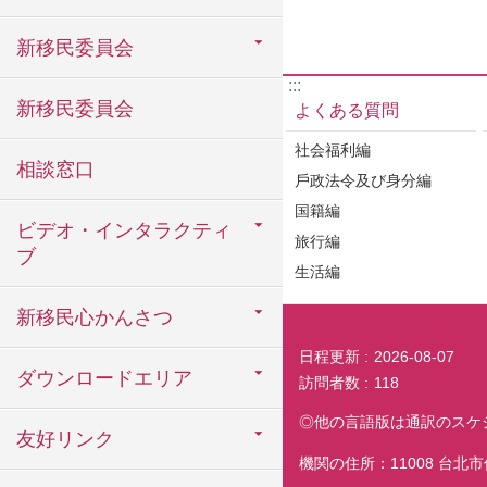
新移民委員会
:::
新移民委員会
よくある質問
社会福利編
相談窓口
戶政法令及び身分編
国籍編
ビデオ・インタラクティ
旅行編
ブ
生活編
新移民心かんさつ
日程更新
2026-08-07
ダウンロードエリア
訪問者数
118
◎他の言語版は通訳のスケ
友好リンク
機関の住所：11008 台北