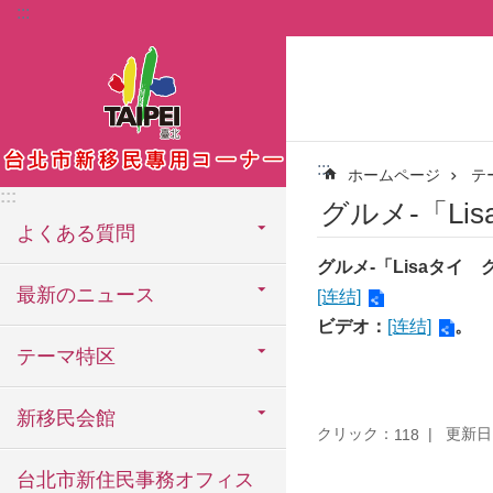
:::
メインコンテンツブロックにスキップ
:::
ホームページ
テ
:::
グルメ-「Li
よくある質問
グルメ
-
「
Lisaタイ 
最新のニュース
[连结]
ビデオ：
[连结]
。
テーマ特区
新移民会館
クリック：
更新日：2
118
台北市新住民事務オフィス