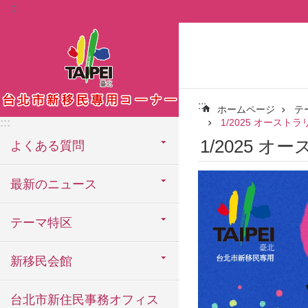
:::
メインコンテンツブロックにスキップ
:::
ホームページ
テ
:::
1/2025 オーストラリ
1/2025 オ
よくある質問
最新のニュース
テーマ特区
新移民会館
台北市新住民事務オフィス