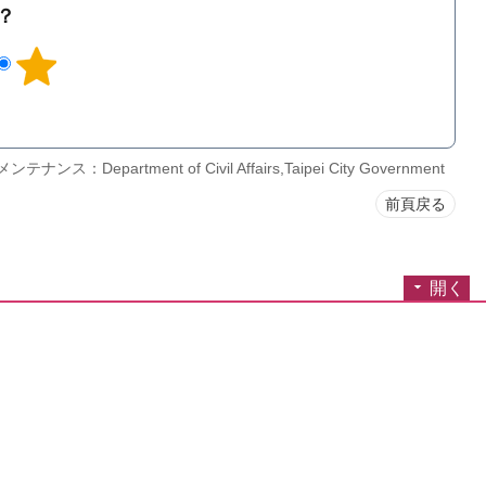
？
ナンス：Department of Civil Affairs,Taipei City Government
前頁戻る
開く