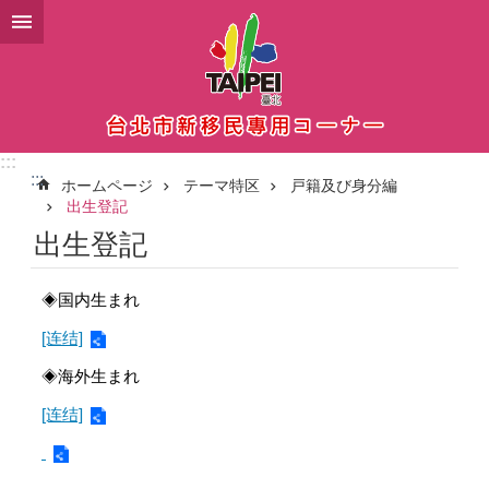
メインコンテンツブロックにスキップ
:::
:::
ホームページ
テーマ特区
戸籍及び身分編
出生登記
出生登記
◈国内生まれ
[连结]
◈海外生まれ
[连结]