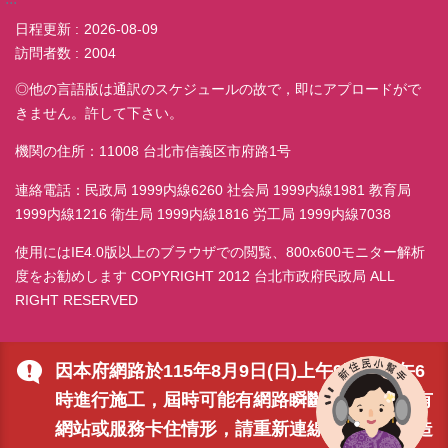
日程更新
2026-08-09
訪問者数
2004
◎他の言語版は通訳のスケジュールの故で，即にアプロードがで
きません。許して下さい。
機関の住所：11008 台北市信義区市府路1号
連絡電話：民政局 1999内線6260 社会局 1999内線1981 教育局
1999内線1216 衛生局 1999内線1816 労工局 1999内線7038
使用にはIE4.0版以上のブラウザでの閲覧、800x600モニター解析
度をお勧めします COPYRIGHT 2012 台北市政府民政局 ALL
RIGHT RESERVED
因本府網路於115年8月9日(日)上午9時至下午6
時進行施工，屆時可能有網路瞬斷之情形，若有
網站或服務卡住情形，請重新連線即可排除，造