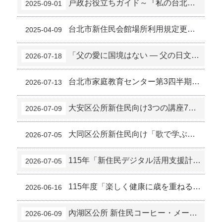
戸政お役立ちガイド～『私の台北ミニガイド』公開しました！
2025-09-01
台北市新住民会館場所利用規定更新公告 (4-1)
2025-04-09
「父の愛に国境はない ― 父の日文化体験イベント」8月8日、新住民家庭サービスセンターで開催 (7-7)
2026-07-18
台北市家庭教育センター第3四半期「いきいきファミリー講座」参加者募集中！（7-6）
2026-07-13
大安区公所新住民向け3つの講座7月6日10:00より申込受付開始！ (7-3)
2026-07-09
大同区公所新住民向け「歌で学ぶ台湾語」台湾語歌曲鑑賞講座 参加者募集中～（7-2）
2026-07-05
115年「新住民デジタル活用支援計画」無料IT講座（7-1）
2026-07-05
115年度「楽しく健康に歳を重ねる ― 栄養を学んで健康づくり：新住民健康サポートグループ」参加者募集のお知らせ！ (6-8)
2026-06-16
內湖区公所 新住民コーヒー・メーカー講座参加者募集のお知らせ～ (6-3)
2026-06-09