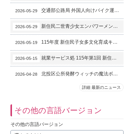
交通部公路局 外国人向けバイク運転訓練補助政策のお知らせ (5-12)
2026-05-29
新住民二世青少女エンパワーメント講座「私の少女時代～自己探求ワークショップ」参加者募集開始のお知らせ (5-10)
2026-05-29
115年度 新住民子女多文化育成キャンプ ― キャリア体験参加受付開始！応募締切は115年6月5日まで (5-8)
2026-05-19
就業サービス処 115年第1回 新住民企業見学会 5/20開催 ― 黛寶拉株式会社および台北漢來大ホテル (5-3)
2026-05-15
北投区公所発酵ウィッチの魔法ボトル―草山柑ジャムと野菜発酵ボトル講座学習成果 (4-8)
2026-04-28
詳細 最新のニュース
その他の言語バージョン
その他の言語バージョン