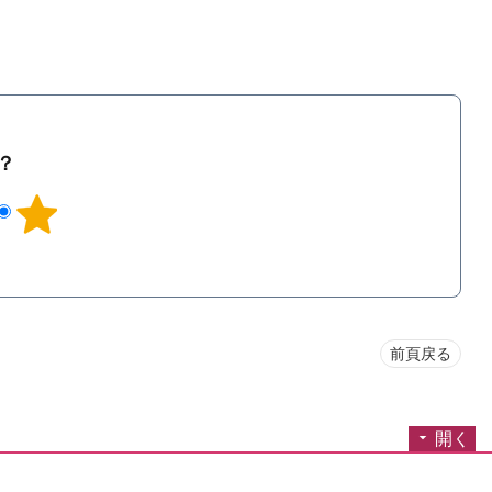
？
前頁戻る
開く