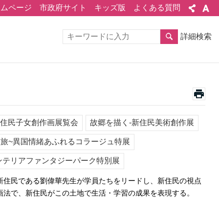
ームページ
市政府サイト
キッズ版
よくある質問
詳細検索
新住民子女創作画展覧会
故郷を描く-新住民美術創作展
旅~異国情緒あふれるコラージュ特展
ンテリアファンタジーパーク特別展
新住民である劉偉華先生が学員たちをリードし、新住民の視点
画法で、新住民がこの土地で生活・学習の成果を表現する。