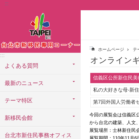
:::
メインコンテンツブロックにスキップ
:::
ホームページ
テ
:::
オンライン
よくある質問
信義区公所新住民美
最新のニュース
私の大好きな母-新
テーマ特区
第7回外国人労働者
今回の展覧会は信義区
新移民会館
から台北の建築、人文
展覧場所：士林新住民会
台北市新住民事務オフィス
展覧期間：110年11月6日