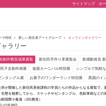
サイトマップ
ホ
ーマ特区
新しい居住者アートグループ
オンラインギャラリー
ギャラリー
術創作教室成果展覧
新住民手作り革展覧会
新感動発見 
住民子女創作画展
仮面カーニバル特別展
シンプルで気軽な
ゼンタングル展
お菓子のワンダーランド特別展
異国のイ
公所が開催した新住民美術課程の学員たちの作品からなる展覧で、
、生態を観察してから、スケッチやゼンタングル、色鉛筆画などの
館国際小集落（201教室）
-12月28日