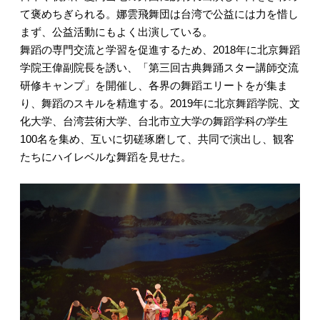
て褒めちぎられる。娜雲飛舞団は台湾で公益には力を惜し
まず、公益活動にもよく出演している。
舞蹈の専門交流と学習を促進するため、2018年に北京舞蹈
学院王偉副院長を誘い、「第三回古典舞踊スター講師交流
研修キャンプ」を開催し、各界の舞蹈エリートをが集ま
り、舞蹈のスキルを精進する。2019年に北京舞蹈学院、文
化大学、台湾芸術大学、台北市立大学の舞蹈学科の学生
100名を集め、互いに切磋琢磨して、共同で演出し、観客
たちにハイレベルな舞蹈を見せた。