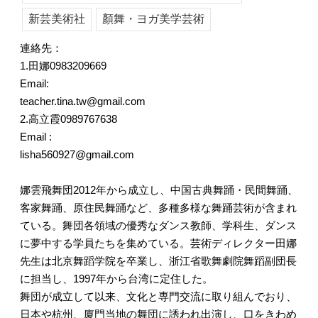
新芸美術社
顏舞・ヨガ美学芸術
連絡先：
1.田娜0983209669
Email:
teacher.tina.tw@gmail.com
2.高立霞0989767638
Email :
lisha560927@gmail.com
娜雲飛舞団2012年から成立し、中国古典舞踊・民間舞踊、
客家舞踊、原住民舞踊など、多種多様な舞踊芸術が含まれ
ている。舞団各領域の優秀なダンス教師、学科生、ダンス
に夢中する学員たちを集めている。芸術ディレクター田娜
先生は北京舞蹈学院を卒業し、浙江省歌舞劇院舞蹈副団長
に担当し、1997年から台湾に定住した。
舞団が成立して以来、文化と専門交流に取り組んでおり、
日本や杭州、廈門当地の舞団に誘われ出演し、口をきわめ