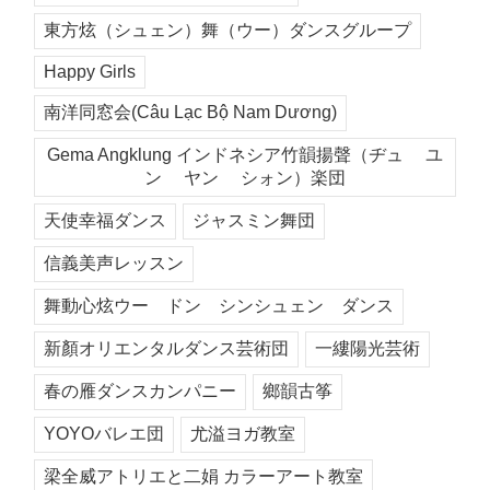
東方炫（シュェン）舞（ウー）ダンスグループ
Happy Girls
南洋同窓会(Câu Lạc Bộ Nam Dương)
Gema Angklung インドネシア竹韻揚聲（ヂュ ユ
ン ヤン シォン）楽団
天使幸福ダンス
ジャスミン舞団
信義美声レッスン
舞動心炫ウー ドン シンシュェン ダンス
新顏オリエンタルダンス芸術団
一縷陽光芸術
春の雁ダンスカンパニー
鄉韻古筝
YOYOバレエ団
尤溢ヨガ教室
梁全威アトリエと二娟 カラーアート教室