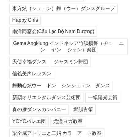
東方炫（シュェン）舞（ウー）ダンスグループ
Happy Girls
南洋同窓会(Câu Lạc Bộ Nam Dương)
Gema Angklung インドネシア竹韻揚聲（ヂュ ユ
ン ヤン シォン）楽団
天使幸福ダンス
ジャスミン舞団
信義美声レッスン
舞動心炫ウー ドン シンシュェン ダンス
新顏オリエンタルダンス芸術団
一縷陽光芸術
春の雁ダンスカンパニー
鄉韻古筝
YOYOバレエ団
尤溢ヨガ教室
梁全威アトリエと二娟 カラーアート教室