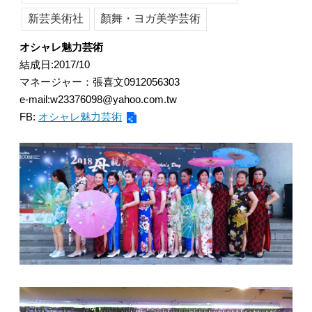
新芸美術社
顏舞・ヨガ美学芸術
オシャレ魅力芸術
結成日:2017/10
マネージャー：張喜文0912056303
e-mail:w23376098@yahoo.com.tw
FB:
オシャレ魅力芸術